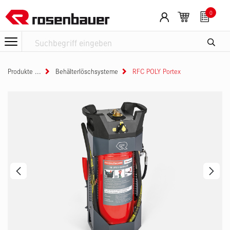
Zum Inhalt springen
0
Produkte
Behälterlöschsysteme
RFC POLY Portex