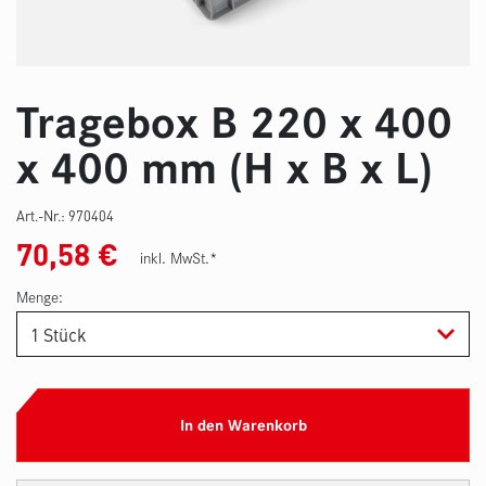
Tragebox B 220 x 400
x 400 mm (H x B x L)
Art.-Nr.:
970404
70,58
€
inkl. MwSt.*
Menge:
In den Warenkorb