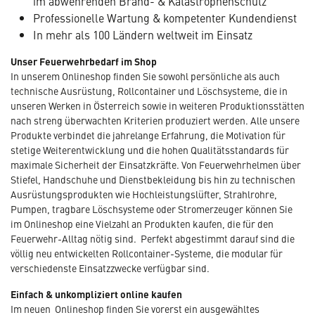
im abwehrenden Brand- & Katastrophenschutz
Professionelle Wartung & kompetenter Kundendienst
In mehr als 100 Ländern weltweit im Einsatz
Unser Feuerwehrbedarf im Shop
In unserem Onlineshop finden Sie sowohl persönliche als auch
technische Ausrüstung, Rollcontainer und Löschsysteme, die in
unseren Werken in Österreich sowie in weiteren Produktionsstätten
nach streng überwachten Kriterien produziert werden. Alle unsere
Produkte verbindet die jahrelange Erfahrung, die Motivation für
stetige Weiterentwicklung und die hohen Qualitätsstandards für
maximale Sicherheit der Einsatzkräfte. Von Feuerwehrhelmen über
Stiefel, Handschuhe und Dienstbekleidung bis hin zu technischen
Ausrüstungsprodukten wie Hochleistungslüfter, Strahlrohre,
Pumpen, tragbare Löschsysteme oder Stromerzeuger können Sie
im Onlineshop eine Vielzahl an Produkten kaufen, die für den
Feuerwehr-Alltag nötig sind. Perfekt abgestimmt darauf sind die
völlig neu entwickelten Rollcontainer-Systeme, die modular für
verschiedenste Einsatzzwecke verfügbar sind.
Einfach & unkompliziert online kaufen
Im neuen Onlineshop finden Sie vorerst ein ausgewähltes