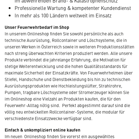
im abwehrenden Brand- & Katastrophenschutz
Professionelle Wartung & kompetenter Kundendienst
In mehr als 100 Ländern weltweit im Einsatz
Unser Feuerwehrbedarf im Shop
In unserem Onlineshop finden Sie sowohl persönliche als auch
technische Ausrüstung, Rollcontainer und Löschsysteme, die in
unseren Werken in Österreich sowie in weiteren Produktionsstätten
nach streng überwachten Kriterien produziert werden. Alle unsere
Produkte verbindet die jahrelange Erfahrung, die Motivation für
stetige Weiterentwicklung und die hohen Qualitätsstandards für
maximale Sicherheit der Einsatzkräfte. Von Feuerwehrhelmen über
Stiefel, Handschuhe und Dienstbekleidung bis hin zu technischen
Ausrüstungsprodukten wie Hochleistungslüfter, Strahlrohre,
Pumpen, tragbare Löschsysteme oder Stromerzeuger können Sie
im Onlineshop eine Vielzahl an Produkten kaufen, die für den
Feuerwehr-Alltag nötig sind. Perfekt abgestimmt darauf sind die
völlig neu entwickelten Rollcontainer-Systeme, die modular für
verschiedenste Einsatzzwecke verfügbar sind.
Einfach & unkompliziert online kaufen
Im neuen Onlineshop finden Sie vorerst ein ausgewähltes