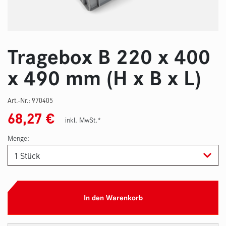
Tragebox B 220 x 400
x 490 mm (H x B x L)
Art.-Nr.:
970405
68,27
€
inkl. MwSt.*
Menge:
In den Warenkorb