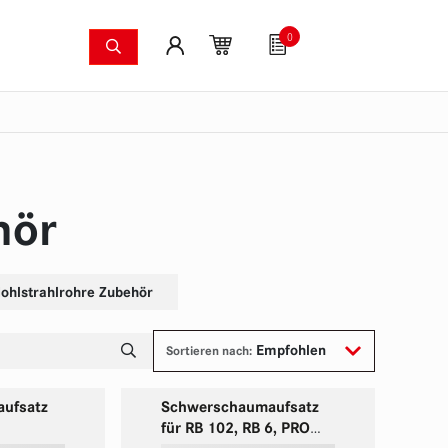
0
Löschsysteme
Fanartikel
Gutscheine
S
dkameras
Waldbrandpumpenset
Druckschläuche
Zu
hör
ohlstrahlrohre Zubehör
Empfohlen
Sortieren nach:
ufsatz
Schwerschaumaufsatz
für RB 102, RB 6, PRO