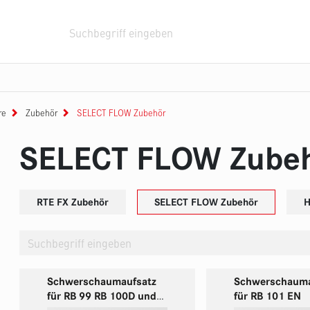
usrüstung
Halterungssysteme
Fahrzeuge
systeme
helme
geboxen
Monitore
Feuerwehrstiefel
Tragkraftspritze
Rollcontainer
Stromerzeuger
Aufprotzhaspel
Zubehör
Tauchpumpen
Wärmebil
re
Zubehör
SELECT FLOW Zubehör
SELECT FLOW Zube
RTE FX Zubehör
SELECT FLOW Zubehör
H
Schwerschaumaufsatz
Schwerschauma
für RB 99 RB 100D und
für RB 101 EN