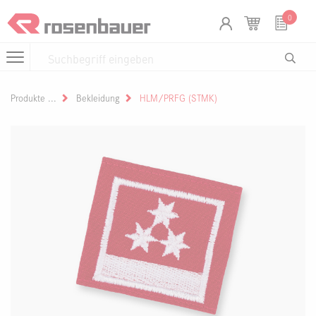
Zum Inhalt springen
Cookie-Einstellungen
0
Produkte
Bekleidung
HLM/PRFG (STMK)