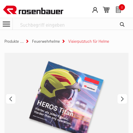
Zum Inhalt springen
0
Produkte
Feuerwehrhelme
Visierputztuch für Helme