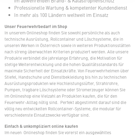
im abwehrenden Brand- & Katastrophenschutz
Professionelle Wartung & kompetenter Kundendienst
In mehr als 100 Ländern weltweit im Einsatz
Unser Feuerwehrbedarf im Shop
In unserem Onlineshop finden Sie sowohl persönliche als auch
technische Ausrüstung, Rollcontainer und Löschsysteme, die in
unseren Werken in Österreich sowie in weiteren Produktionsstätten
nach streng überwachten Kriterien produziert werden. Alle unsere
Produkte verbindet die jahrelange Erfahrung, die Motivation für
stetige Weiterentwicklung und die hohen Qualitätsstandards für
maximale Sicherheit der Einsatzkräfte. Von Feuerwehrhelmen über
Stiefel, Handschuhe und Dienstbekleidung bis hin zu technischen
Ausrüstungsprodukten wie Hochleistungslüfter, Strahlrohre,
Pumpen, tragbare Löschsysteme oder Stromerzeuger können Sie
im Onlineshop eine Vielzahl an Produkten kaufen, die für den
Feuerwehr-Alltag nötig sind. Perfekt abgestimmt darauf sind die
völlig neu entwickelten Rollcontainer-Systeme, die modular für
verschiedenste Einsatzzwecke verfügbar sind.
Einfach & unkompliziert online kaufen
Im neuen Onlineshop finden Sie vorerst ein ausgewähltes