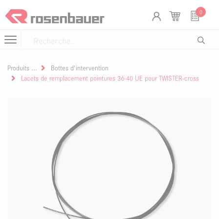
Se rendre au contenu
Panneau de gestion des cookies
0
Produits
Bottes d'intervention
Lacets de remplacement pointures 36-40 UE pour TWISTER-cross