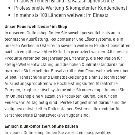
im abwehrenden Brand- & Katastrophenschutz
Professionelle Wartung & kompetenter Kundendienst
In mehr als 100 Ländern weltweit im Einsatz
Unser Feuerwehrbedarf im Shop
In unserem Onlineshop finden Sie sowohl persönliche als auch
technische Ausrüstung, Rollcontainer und Löschsysteme, die in
unseren Werken in Österreich sowie in weiteren Produktionsstätten
nach streng überwachten Kriterien produziert werden. Alle unsere
Produkte verbindet die jahrelange Erfahrung, die Motivation für
stetige Weiterentwicklung und die hohen Qualitätsstandards für
maximale Sicherheit der Einsatzkräfte. Von Feuerwehrhelmen über
Stiefel, Handschuhe und Dienstbekleidung bis hin zu technischen
Ausrüstungsprodukten wie Hochleistungslüfter, Strahlrohre,
Pumpen, tragbare Löschsysteme oder Stromerzeuger können Sie
im Onlineshop eine Vielzahl an Produkten kaufen, die für den
Feuerwehr-Alltag nötig sind. Perfekt abgestimmt darauf sind die
völlig neu entwickelten Rollcontainer-Systeme, die modular für
verschiedenste Einsatzzwecke verfügbar sind.
Einfach & unkompliziert online kaufen
Im neuen Onlineshop finden Sie vorerst ein ausgewähltes