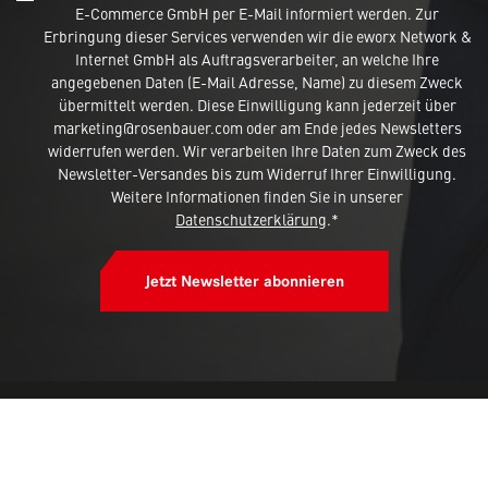
E-Commerce GmbH per E-Mail informiert werden. Zur
Erbringung dieser Services verwenden wir die eworx Network &
Internet GmbH als Auftragsverarbeiter, an welche Ihre
angegebenen Daten (E-Mail Adresse, Name) zu diesem Zweck
Diese Webseite verwendet 'Cookies'
übermittelt werden. Diese Einwilligung kann jederzeit über
um Inhalte und Anzeigen zu
marketing@rosenbauer.com oder am Ende jedes Newsletters
widerrufen werden. Wir verarbeiten Ihre Daten zum Zweck des
personalisieren und zu analysieren.
Newsletter-Versandes bis zum Widerruf Ihrer Einwilligung.
Bestimmen Sie, welche Dienste
Weitere Informationen finden Sie in unserer
Datenschutzerklärung
.*
benutzt werden dürfen
Jetzt Newsletter abonnieren
Alle akzeptieren
Verbiete alle Cookies
Personalisieren
Datenschutzbestimmungen