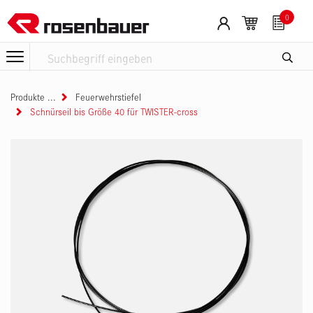
Zum Inhalt springen
Cookie-Einstellungen
0
Produkte
Feuerwehrstiefel
Schnürseil bis Größe 40 für TWISTER-cross