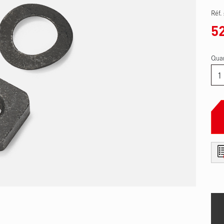
Réf.
5
Quan