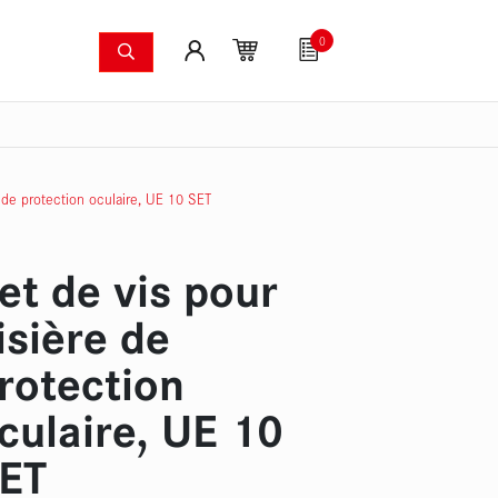
0
ers
Systèmes anti-incendie
Articles pour fans
mergées
Caméras à image thermique
Kit de pompes pour
e de protection oculaire, UE 10 SET
et de vis pour
isière de
rotection
culaire, UE 10
ET