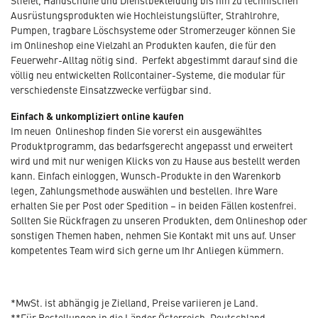
Stiefel, Handschuhe und Dienstbekleidung bis hin zu technischen
Ausrüstungsprodukten wie Hochleistungslüfter, Strahlrohre,
Pumpen, tragbare Löschsysteme oder Stromerzeuger können Sie
im Onlineshop eine Vielzahl an Produkten kaufen, die für den
Feuerwehr-Alltag nötig sind. Perfekt abgestimmt darauf sind die
völlig neu entwickelten Rollcontainer-Systeme, die modular für
verschiedenste Einsatzzwecke verfügbar sind.
Einfach & unkompliziert online kaufen
Im neuen Onlineshop finden Sie vorerst ein ausgewähltes
Produktprogramm, das bedarfsgerecht angepasst und erweitert
wird und mit nur wenigen Klicks von zu Hause aus bestellt werden
kann. Einfach einloggen, Wunsch-Produkte in den Warenkorb
legen, Zahlungsmethode auswählen und bestellen. Ihre Ware
erhalten Sie per Post oder Spedition – in beiden Fällen kostenfrei.
Sollten Sie Rückfragen zu unseren Produkten, dem Onlineshop oder
sonstigen Themen haben, nehmen Sie Kontakt mit uns auf. Unser
kompetentes Team wird sich gerne um Ihr Anliegen kümmern.
*MwSt. ist abhängig je Zielland, Preise variieren je Land.
**Für Bestellungen in die Länder Österreich, Deutschland,