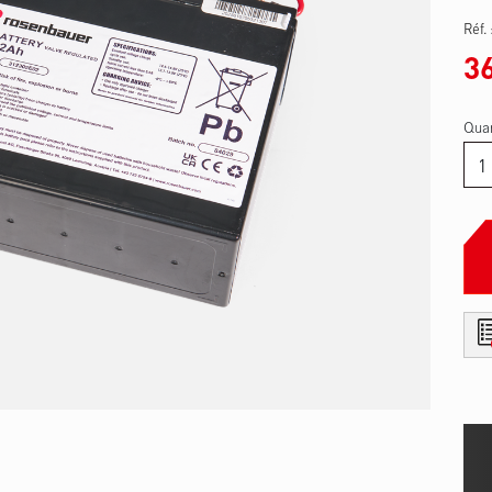
Réf.
3
Quan