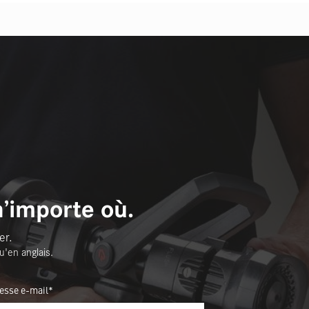
n’importe où.
er.
u'en anglais.
esse e-mail*