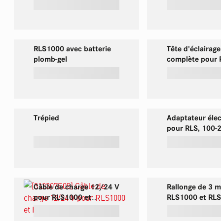
RLS1000 avec batterie
Tête d'éclairage
plomb-gel
complète pour
LION
Trépied
Adaptateur élec
pour RLS, 100-
50/60 Hz, 1,5 
Câble de charge 12/24 V
Rallonge de 3 
pour RLS1000 et
RLS1000 et RL
RLS2000