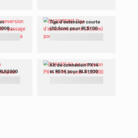
on
Tige d'extension courte
2000 :
(30,5cm) pour RLS1000
atterie au
et RLS2000
atterie
Kit de connexion PX14
 RLS2000
et RS14 pour RLS1000