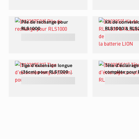
Pile de rechange pour
Kit de conversi
RLS1000
RLS1000 & RLS
passage de la b
plomb-gel à la b
LION
Tige d'extension longue
Tête d'éclairage
(36cm) pour RLS1000 et
complète pour
RLS2000