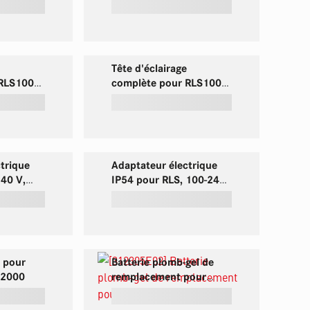
Tête d'éclairage
 RLS1000
complète pour RLS1000
avec accu plomb-gel
trique
Adaptateur électrique
240 V,
IP54 pour RLS, 100-240
A
V, 50/60 Hz, 0,95 A
m pour
Batterie plomb-gel de
S2000
remplacement pour
RLS1000 et RLS2000