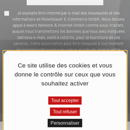
Je souhaite être informé par e-mail des nouveautés et des
informations de Rosenbauer E-Commerce GmbH. Nous faisons
appel à eworx Network & Internet GmbH comme sous-traitant,
auquel nous transmettons les données que vous avez indiquées
(adresse e-mail, nom) à cette fin, pour la fourniture de ces
services. Cette autorisation peut être révoquée à tout moment
via marketing@rosenbauer.com ou à la fin de chaque lettre
d'informations. Nous traitons vos données aux fins d'expédition
de la lettre d'informations jusqu'à la révocation de votre
Ce site utilise des cookies et vous
autorisation. Vous trouverez de plus amples informations dans
notre
Déclaration de confidentialité
.*
donne le contrôle sur ceux que vous
souhaitez activer
S'abonner maintenant à la lettre d'informations
Tout accepter
Tout refuser
Personnaliser