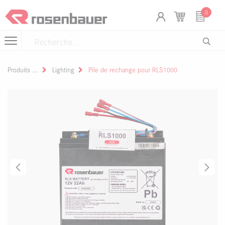
Se rendre au contenu
Panneau de gestion des cookies
0
Produits
Lighting
Pile de rechange pour RLS1000