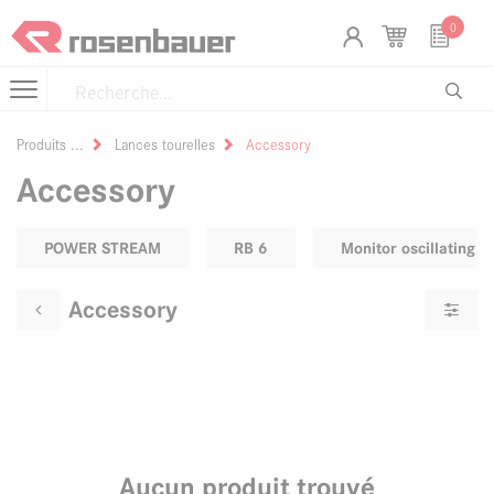
Se rendre au contenu
Panneau de gestion des cookies
0
Produits
Lances tourelles
Accessory
Accessory
POWER STREAM
RB 6
Monitor oscillating
Accessory
Aucun produit trouvé