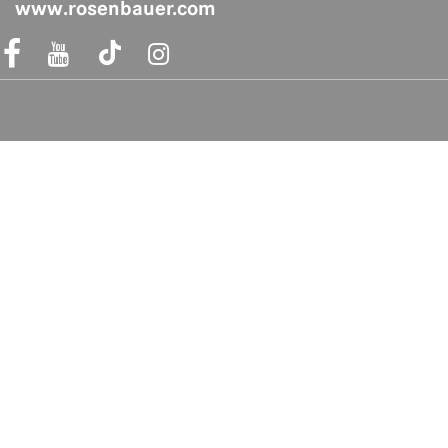
www.rosenbauer.com
acebook Link
Instagram Link
Acheter en toute sécurité
Liens rapides
Foire aux questions