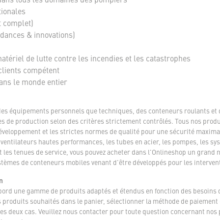
tionales
t complet)
ndances & innovations)
tériel de lutte contre les incendies et les catastrophes
clients compétent
dans le monde entier
des équipements personnels que techniques, des conteneurs roulants et 
es de production selon des critères strictement contrôlés. Tous nos produ
veloppement et les strictes normes de qualité pour une sécurité maximal
ntilateurs hautes performances, les tubes en acier, les pompes, les sys
et les tenues de service, vous pouvez acheter dans l'Onlineshop un grand
stèmes de conteneurs mobiles venant d'être développés pour les intervent
n
abord une gamme de produits adaptés et étendus en fonction des besoins 
 les produits souhaités dans le panier, sélectionner la méthode de paiem
les deux cas. Veuillez nous contacter pour toute question concernant nos