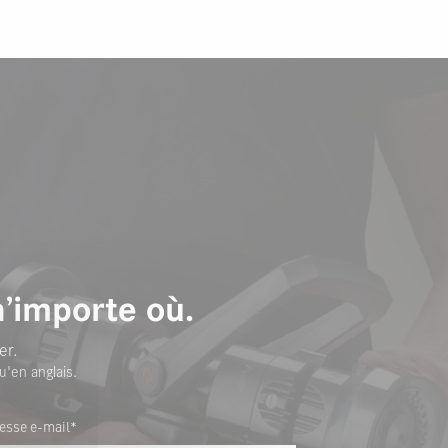
n’importe où.
er.
u'en anglais.
esse e-mail*