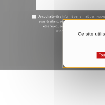
Je souhaite être informé par e-mail des nou
sous-traitant, auquel nous transmettons les do
être révoquée à tout moment via marketing@
d'informations jusqu'à la révocat
Ce site util
Tou