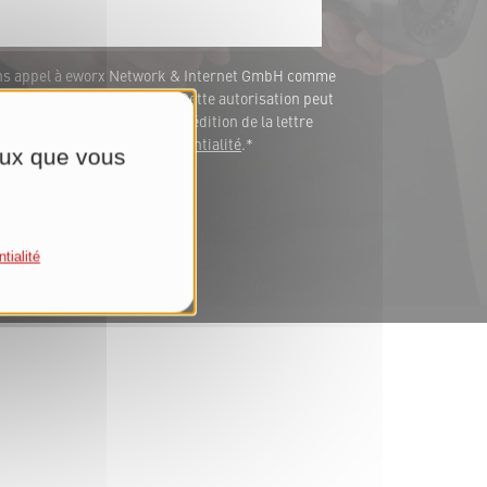
ons appel à eworx Network & Internet GmbH comme
fourniture de ces services. Cette autorisation peut
 vos données aux fins d'expédition de la lettre
s notre
Déclaration de confidentialité
.*
ceux que vous
tialité