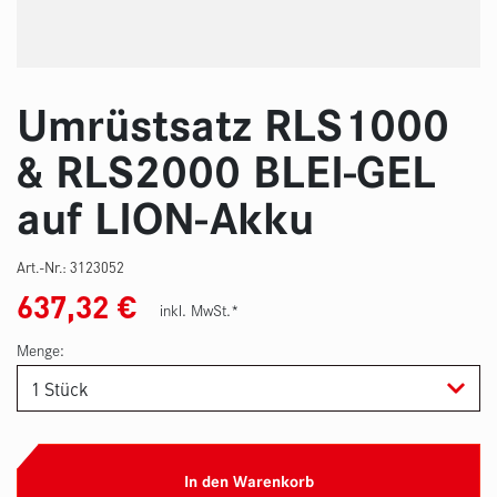
Umrüstsatz RLS1000
& RLS2000 BLEI-GEL
auf LION-Akku
Art.-Nr.:
3123052
637,32
€
inkl. MwSt.*
Menge:
In den Warenkorb